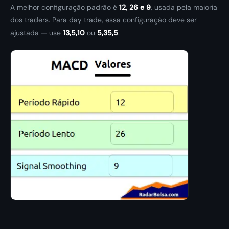
A melhor configuração padrão é
12, 26 e 9
, usada pela maioria
dos traders. Para day trade, essa configuração deve ser
ajustada — use
13,5,10
ou
5,35,5
.