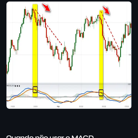
Quando
não
usar o MACD