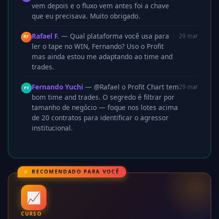
vem depois e o fluxo vem antes foi a chave
que eu precisava. Muito obrigado.
Rafael F.
— Qual plataforma você usa para
29 mar
RF
ler o tape no WIN, Fernando? Uso o Profit
mas ainda estou me adaptando ao time and
trades.
Fernando Yuchi
— @Rafael o Profit Chart tem
29 mar
FY
bom time and trades. O segredo é filtrar por
tamanho de negócio — foque nos lotes acima
de 20 contratos para identificar o agressor
institucional.
⚡ RECOMENDADO PARA VOCÊ
📈
CURSO