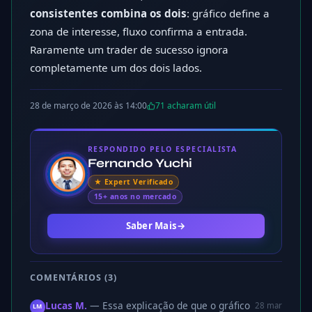
consistentes combina os dois
: gráfico define a
zona de interesse, fluxo confirma a entrada.
Raramente um trader de sucesso ignora
completamente um dos dois lados.
28 de março de 2026 às 14:00
71 acharam útil
RESPONDIDO PELO ESPECIALISTA
Fernando Yuchi
★ Expert Verificado
15+ anos no mercado
Ver perfil completo
Trader desde
2016
, especializado em
day trade no mini-í
Saber Mais
→
COMENTÁRIOS (3)
Lucas M.
— Essa explicação de que o gráfico
28 mar
LM