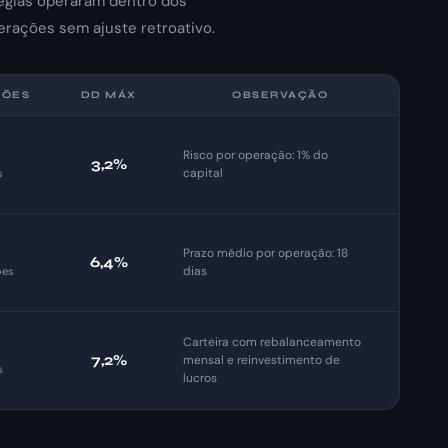
tégias operaram dentro dos
erações sem ajuste retroativo.
ÇÕES
DD MÁX
OBSERVAÇÃO
Risco por operação: 1% do
3,2%
capital
s
Prazo médio por operação: 18
6,4%
dias
ões
Carteira com rebalanceamento
7,2%
mensal e reinvestimento de
s
lucros