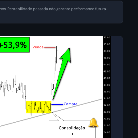
os. Rentabilidade passada não garante performance futura.