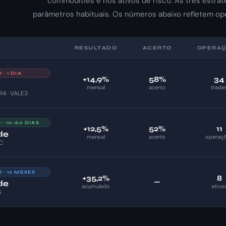
commodities e nos ativos de risco. As três estra
parâmetros habituais. Os números abaixo refletem op
RESULTADO
ACERTO
OPERA
· 1 DIA
+14,9%
58%
34
mensal
acerto
trade
R4 · VALE3
· 10–60 DIAS
+12,5%
52%
11
de
mensal
acerto
operaç
TC
· 12 MESES
+35,2%
8
—
de
acumulado
ativo
6