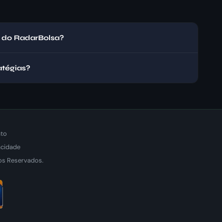
as do RadarBolsa?
atégias?
to
acidade
os Reservados.