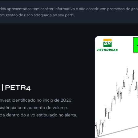
dos apresentados tem caráter informativo e não constituem promessa de ganh
m gestão de risco adequada ao seu perfil.
 | PETR4
nvest identificado no início de 2026:
sistência com aumento de volume.
a dentro do alvo estipulado no alerta.