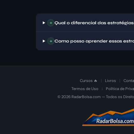
+
Qual o diferencial das estratégi
+
Como posso aprender essas estr
Cursos 🔥
|
Livros
|
Conta
Termos de Uso
|
Política de Priv
© 2026 RadarBolsa.com — Todos os Direit