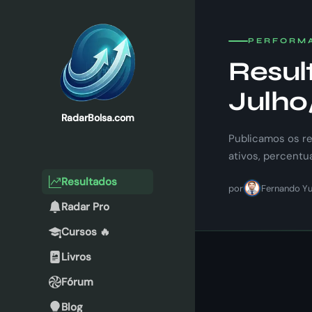
PERFORM
Resul
Julho
RadarBolsa.com
Publicamos os re
ativos, percentu
Resultados
por
Fernando Yu
Radar Pro
Cursos 🔥
Livros
Fórum
Blog